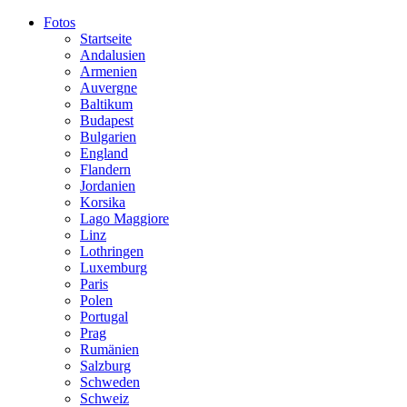
Fotos
Startseite
Andalusien
Armenien
Auvergne
Baltikum
Budapest
Bulgarien
England
Flandern
Jordanien
Korsika
Lago Maggiore
Linz
Lothringen
Luxemburg
Paris
Polen
Portugal
Prag
Rumänien
Salzburg
Schweden
Schweiz