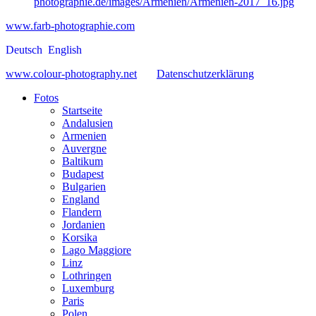
photographie.de/images/Armenien/Armenien-2017_16.jpg
www.farb-photographie.com
Deutsch
English
www.colour-photography.net
Datenschutzerklärung
Fotos
Startseite
Andalusien
Armenien
Auvergne
Baltikum
Budapest
Bulgarien
England
Flandern
Jordanien
Korsika
Lago Maggiore
Linz
Lothringen
Luxemburg
Paris
Polen