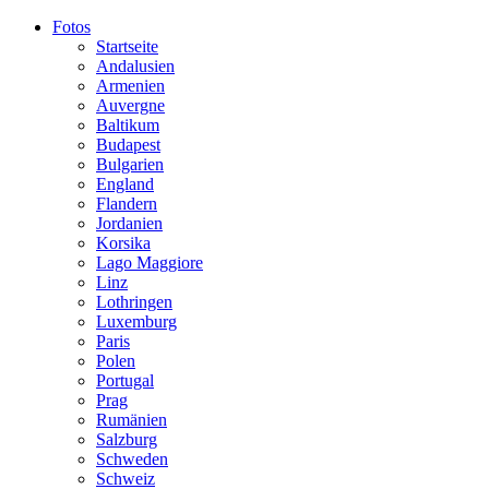
Fotos
Startseite
Andalusien
Armenien
Auvergne
Baltikum
Budapest
Bulgarien
England
Flandern
Jordanien
Korsika
Lago Maggiore
Linz
Lothringen
Luxemburg
Paris
Polen
Portugal
Prag
Rumänien
Salzburg
Schweden
Schweiz